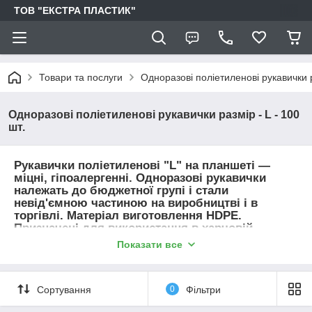
ТОВ "ЕКСТРА ПЛАСТИК"
Товари та послуги
Одноразові поліетиленові рукавички р
Одноразові поліетиленові рукавички размір - L - 100
шт.
Рукавички поліетиленові "L" на планшеті
―
міцні, гіпоалергенні. Одноразові рукавички
належать до бюджетної групі і стали
невід'ємною частиною на виробництві і в
торгівлі. Матеріал виготовлення HDPE.
Призначені для використання в харчовій
промисловості, для господарських потреб,
Показати все
роботи з продуктами харчування (ресторани,
магазини). Такі рукавички призначені для
захисту рук від вологи, забруднень і
Сортування
0
Фільтри
нетоксичних (малотоксичних) речовин у будь-
якій сфері людської діяльності. Вони