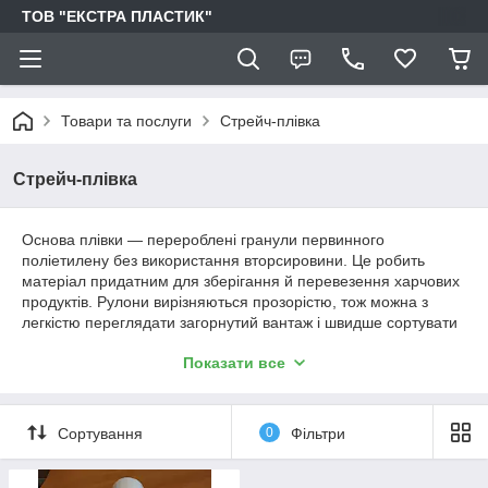
ТОВ "ЕКСТРА ПЛАСТИК"
Товари та послуги
Стрейч-плівка
Стрейч-плівка
Основа плівки — перероблені гранули первинного
поліетилену без використання вторсировини. Це робить
матеріал придатним для зберігання й перевезення харчових
продуктів. Рулони вирізняються прозорістю, тож можна з
легкістю переглядати загорнутий вантаж і швидше сортувати
його. Плівка створює щільну мембрану навколо продукту,
Показати все
полегшуючи його транспортування. Вона захищає від
забруднень, пилу, води, вогкості. Якщо обмотати виріб
декількома шарами матеріалу, то вийде каркасна основа,
якої не страшні проколи та інші впливи ззовні.
Сортування
0
Фільтри