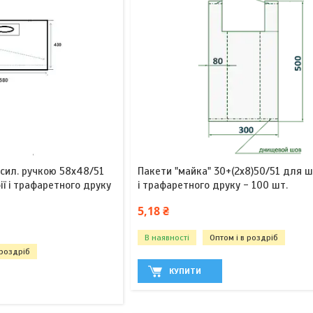
сил. ручкою 58х48/51
Пакети "майка" 30+(2х8)50/51 для ш
ії і трафаретного друку
і трафаретного друку - 100 шт.
5,18 ₴
В наявності
Оптом і в роздріб
 роздріб
КУПИТИ