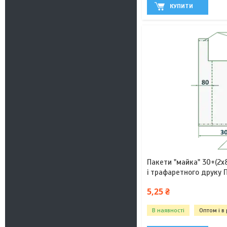
КУПИТИ
Пакети "майка" 30+(2х
і трафаретного друку 
5,25 ₴
В наявності
Оптом і в