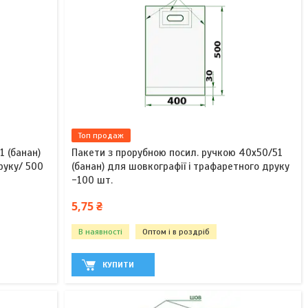
Топ продаж
 (банан)
Пакети з прорубною посил. ручкою 40х50/51
руку/ 500
(банан) для шовкографії і трафаретного друку
-100 шт.
5,75 ₴
В наявності
Оптом і в роздріб
КУПИТИ