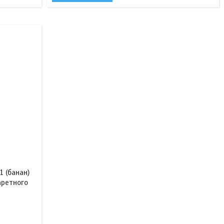
 (банан)
аретного