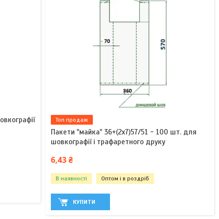
овкографії
Топ продаж
Пакети "майка" 36+(2х7)57/51 - 100 шт. для
шовкографії і трафаретного друку
6,43 ₴
В наявності
Оптом і в роздріб
КУПИТИ