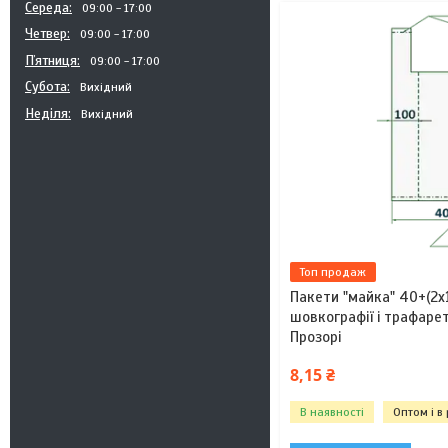
Середа
09:00
17:00
Четвер
09:00
17:00
Пʼятниця
09:00
17:00
Субота
Вихідний
Неділя
Вихідний
Топ продаж
Пакети "майка" 40+(2х
шовкографії і трафаре
Прозорі
8,15 ₴
В наявності
Оптом і в