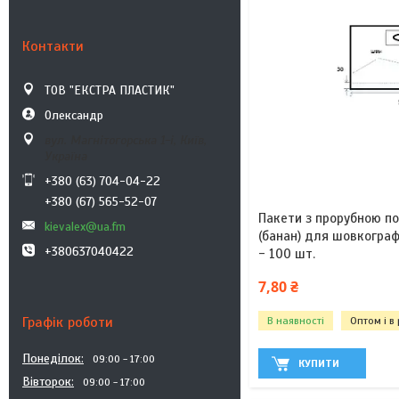
Контакти
ТОВ "ЕКСТРА ПЛАСТИК"
Олександр
вул. Магнітогорська 1-і, Київ,
Україна
+380 (63) 704-04-22
+380 (67) 565-52-07
Пакети з прорубною по
kievalex@ua.fm
(банан) для шовкограф
+380637040422
- 100 шт.
7,80 ₴
Графік роботи
В наявності
Оптом і в
Понеділок
09:00
17:00
КУПИТИ
Вівторок
09:00
17:00