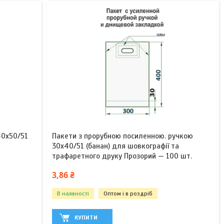
40х50/51
Пакети з прорубною посиленною. ручкою
30х40/51 (банан) для шовкографії та
трафаретного друку Прозорий — 100 шт.
3,86 ₴
В наявності
Оптом і в роздріб
КУПИТИ