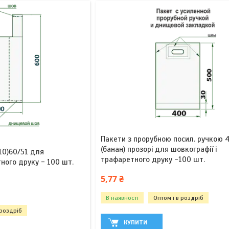
Пакети з прорубною посил. ручкою 
(банан) прозорі для шовкографії і
10)60/51 для
трафаретного друку -100 шт.
тного друку - 100 шт.
5,77 ₴
В наявності
Оптом і в роздріб
 роздріб
КУПИТИ