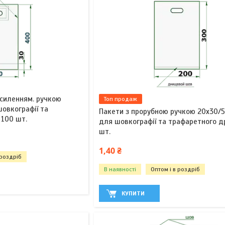
осиленням. ручкою
Топ продаж
шовкографії та
Пакети з прорубною ручкою 20х30/51
 100 шт.
для шовкографії та трафаретного д
шт.
1,40 ₴
 роздріб
В наявності
Оптом і в роздріб
КУПИТИ