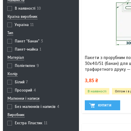
Наявність
В наявності
10
Країна виробник
Україна
11
Тип
Пакет "банан"
3
Пакет-майка
1
Матеріал
Пакети з прорубним п
30х40/51 (банан) для 
Поліетилен
9
трафаретного друку —
Колір
3,85 ₴
Білий
7
Прозорий
4
В наявності
Оптом і в
Малюнки і написи
КУПИТИ
Без малюнків і написів
4
Виробник
Екстра Пластик
11