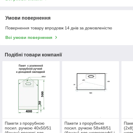
Умови повернення
Повернення товару впродовж 14 днів за домовленістю
Всі умови повернення
Подібні товари компанії
Пакети з прорубною
Пакети з прорубною
Паке
посил. ручкою 40х50/51
посил. ручкою 58х48/51
(2х8
(банан) прозорі для
(банан) для шовкографії і
шовк