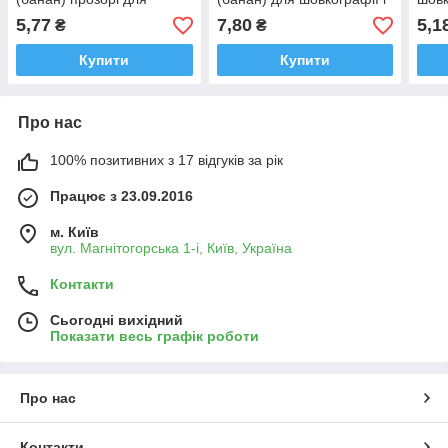
шовкографії і
трафаретного друку - 100
траф
5,77
7,80
5,1
₴
₴
трафаретного друку -100
шт.
шт.
шт.
Купити
Купити
Про нас
100% позитивних з 17 відгуків за рік
Працює з 23.09.2016
м. Київ
вул. Магнітогорська 1-і, Київ, Україна
Контакти
Сьогодні вихідний
Показати весь графік роботи
Про нас
Контакти