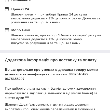
Післяплата
Приват 24
Шановні клієнти, при виборі Приват 24 до суми 
замовлення додається 1% це комісія Банку. Дякуємо за 
розуміння і за те що Ви з нами!
Mono Банк
Шановні клиенти, при виборі "Оплата на карту" до суми 
замовлення додається 1% це комисія Банку.

Дякуємо за розуміння и за те що Ви з нами!
Додаткова інформація про доставку та оплату
Більш детально про умовах відправки товару можна
дізнатися зателефонувавши по тел. 0637040422,
0675655207
При виборі оплати на карти Банків, до суми замовлення
нараховується відсоток (в залежності від умови банків) за
зняття суми !!!!
Шановні Друзі (замовники), у зв'язку з дуже довгими
виплатами грошових коштів перевізниками в Новорічні і