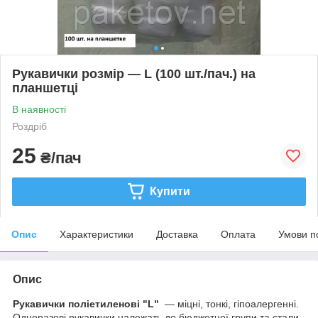
Рукавички розмір — L (100 шт./пач.) на
планшетці
В наявності
Роздріб
25
₴/пач
Купити
Опис
Характеристики
Доставка
Оплата
Умови п
Опис
Рукавички поліетиленові "L"
― міцні, тонкі, гіпоалергенні.
Одноразові рукавички належать до бюджетної групи та стали