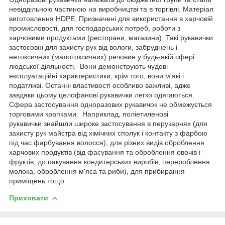
невіддільною частиною на виробництві та в торгівлі. Матеріал
виготовлення HDPE. Призначені для використання в харчовій
промисловості, для господарських потреб, роботи з
харчовими продуктами (ресторани, магазини). Такі рукавички
застосовні для захисту рук від вологи, забруднень і
нетоксичних (малотоксичних) речовин у будь-якій сфері
людської діяльності. Вони демонструють чудові
експлуатаційні характеристики, крім того, вони м'які і
податливі. Останні властивості особливо важливі, адже
завдяки цьому целофанові рукавички легко одягаються.
Сфера застосування одноразових рукавичок не обмежується
торговими крапками. Наприклад, поліетиленові
рукавички знайшли широке застосування в перукарнях (для
захисту рук майстра від хімічних сполук і контакту з фарбою
під час фарбування волосся), для різних видів оброблення
харчових продуктів (від фасування та оброблення овочів і
фруктів, до пакування кондитерських виробів, перероблення
молока, оброблення м'яса та риби), для прибирання
приміщень тощо.
Приховати