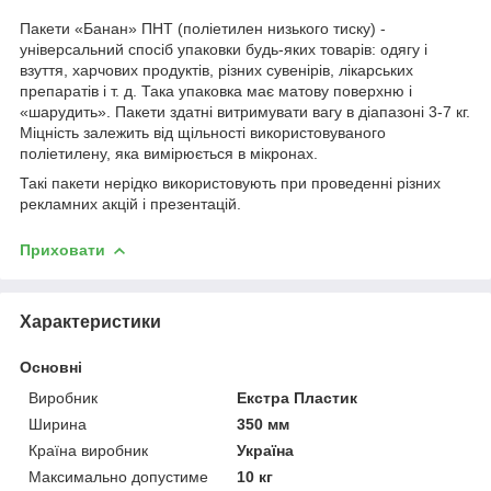
Пакети «Банан» ПНТ (поліетилен низького тиску) -
універсальний спосіб упаковки будь-яких товарів: одягу і
взуття, харчових продуктів, різних сувенірів, лікарських
препаратів і т. д. Така упаковка має матову поверхню і
«шарудить». Пакети здатні витримувати вагу в діапазоні 3-7 кг.
Міцність залежить від щільності використовуваного
поліетилену, яка вимірюється в мікронах.
Такі пакети нерідко використовують при проведенні різних
рекламних акцій і презентацій.
Приховати
Характеристики
Основні
Виробник
Екстра Пластик
Ширина
350 мм
Країна виробник
Україна
Максимально допустиме
10 кг