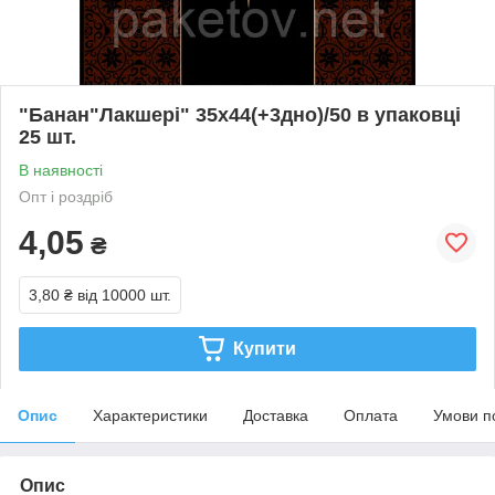
"Банан"Лакшері" 35х44(+3дно)/50 в упаковці
25 шт.
В наявності
Опт і роздріб
4,05
₴
3,80 ₴
від 10000 шт.
Купити
Опис
Характеристики
Доставка
Оплата
Умови п
Опис