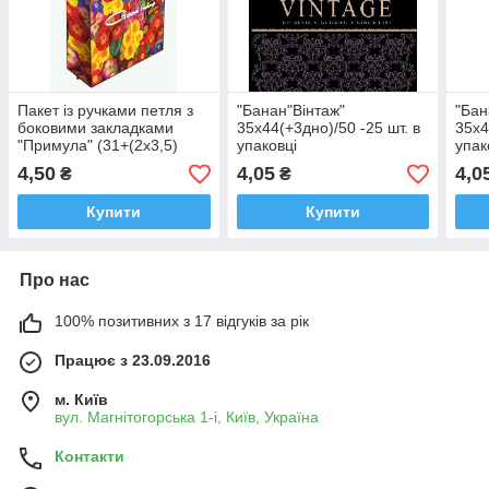
Пакет із ручками петля з
"Банан"Вінтаж"
"Бан
боковими закладками
35х44(+3дно)/50 -25 шт. в
35х4
"Примула" (31+(2х3,5)
упаковці
упак
х40) 80мкм 25 шт./
4,50
4,05
4,0
₴
₴
паковання
Купити
Купити
Про нас
100% позитивних з 17 відгуків за рік
Працює з 23.09.2016
м. Київ
вул. Магнітогорська 1-і, Київ, Україна
Контакти