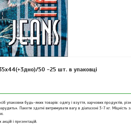
5х44(+3дно)/50 -25 шт. в упаковці
іб упаковки будь-яких товарів: одягу і взуття, харчових продуктів, різни
шарудить». Пакети здатні витримувати вагу в діапазоні 3-7 кг. Міцність 
х.
акцій і презентацій.