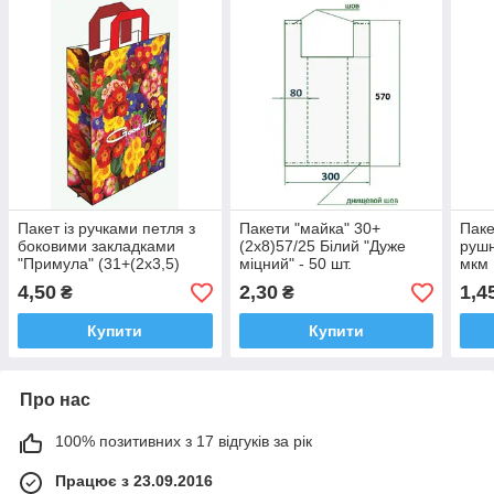
Пакет із ручками петля з
Пакети "майка" 30+
Паке
боковими закладками
(2х8)57/25 Білий "Дуже
рушн
"Примула" (31+(2х3,5)
міцний" - 50 шт.
мкм 
х40) 80мкм 25 шт./
4,50
2,30
1,4
₴
₴
паковання
Купити
Купити
Про нас
100% позитивних з 17 відгуків за рік
Працює з 23.09.2016