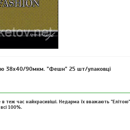
ою 38х40/90мкм. "Фешн" 25 шт/упаковці
в теж час найкрасивіші. Недарма їх вважають "Елітою" 
 всі 100%.