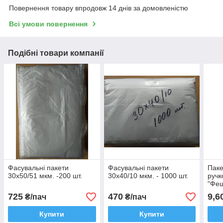
Повернення товару впродовж 14 днів за домовленістю
Всі умови повернення
Подібні товари компанії
Фасувальні пакети
Фасувальні пакети
Паке
30х50/51 мкм. -200 шт.
30x40/10 мкм. - 1000 шт.
ручк
"Феш
725
470
9,6
₴/пач
₴/пач
Купити
Купити