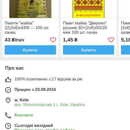
Пакети "майка"
Пакет майка "Дякуємо"
Паке
22(2х6)х43/8 — 100 шт.
рушник 30+(2х8)х50/20
(2х8
пачка
мкм 100 шт. пачка
шовк
траф
43
1,45
5,1
₴/пач
₴
шт.
Купити
Купити
Про нас
100% позитивних з 17 відгуків за рік
Працює з 23.09.2016
м. Київ
вул. Магнітогорська 1-і, Київ, Україна
Контакти
Сьогодні вихідний