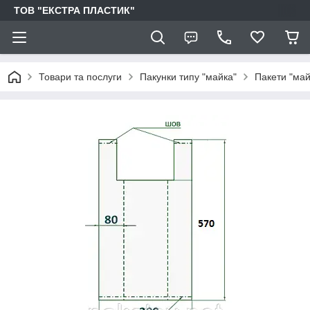
ТОВ "ЕКСТРА ПЛАСТИК"
Товари та послуги
Пакунки типу "майка"
Пакети "май