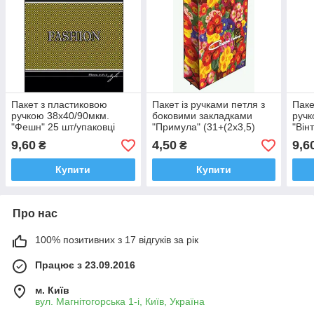
Пакет з пластиковою
Пакет із ручками петля з
Паке
ручкою 38х40/90мкм.
боковими закладками
ручк
"Фешн" 25 шт/упаковці
"Примула" (31+(2х3,5)
"Він
х40) 80мкм 25 шт./
9,60
4,50
9,6
₴
₴
паковання
Купити
Купити
Про нас
100% позитивних з 17 відгуків за рік
Працює з 23.09.2016
м. Київ
вул. Магнітогорська 1-і, Київ, Україна