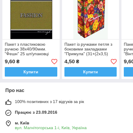
Пакет з пластиковою
Пакет із ручками петля з
Паке
ручкою 38х40/90мкм.
боковими закладками
ручк
"Фешн" 25 шт/упаковці
"Примула" (31+(2х3,5)
"Він
х40) 80мкм 25 шт./
9,60
4,50
9,6
₴
₴
паковання
Купити
Купити
Про нас
100% позитивних з 17 відгуків за рік
Працює з 23.09.2016
м. Київ
вул. Магнітогорська 1-і, Київ, Україна