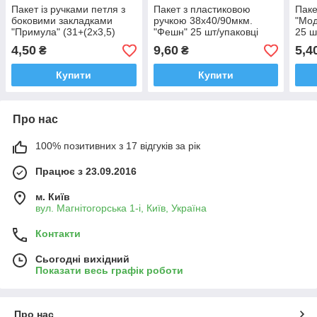
Пакет із ручками петля з
Пакет з пластиковою
Паке
боковими закладками
ручкою 38х40/90мкм.
"Мод
"Примула" (31+(2х3,5)
"Фешн" 25 шт/упаковці
25 ш
х40) 80мкм 25 шт./
4,50
9,60
5,4
₴
₴
паковання
Купити
Купити
Про нас
100% позитивних з 17 відгуків за рік
Працює з 23.09.2016
м. Київ
вул. Магнітогорська 1-і, Київ, Україна
Контакти
Сьогодні вихідний
Показати весь графік роботи
Про нас