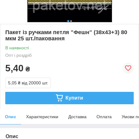
Пакет із ручками петля "Фешн" (38х43+3) 80
мкм 25 шт./паковання
В наявності
Опт і роздріб
5,40
₴
5,05 ₴
від 20000 шт.
Купити
Опис
Характеристики
Доставка
Оплата
Умови п
Опис