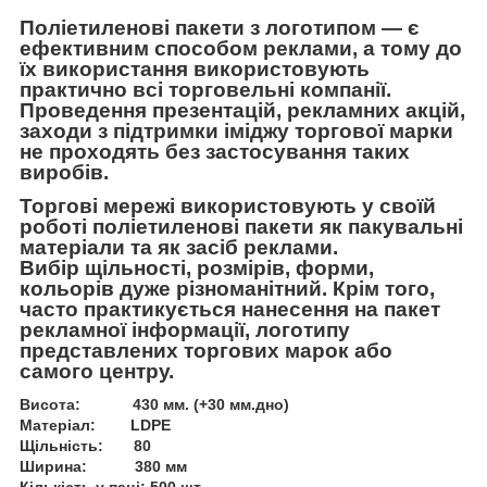
Поліетиленові пакети з логотипом
— є
ефективним способом реклами, а тому до
їх використання використовують
практично всі торговельні компанії.
Проведення презентацій, рекламних акцій,
заходи з підтримки іміджу торгової марки
не проходять без застосування таких
виробів.
Торгові мережі використовують у своїй
роботі поліетиленові пакети як пакувальні
матеріали та як засіб реклами.
Вибір щільності, розмірів, форми,
кольорів дуже різноманітний. Крім того,
часто практикується нанесення на пакет
рекламної інформації, логотипу
представлених торгових марок або
самого центру.
Висота:
430 мм. (+30 мм.дно)
Матеріал:
LDPE
Щільність:
80
Ширина:
380 мм